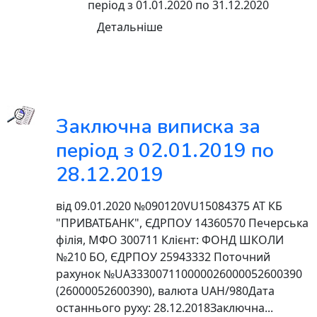
період з 01.01.2020 по 31.12.2020
Детальніше
Заключна виписка за
період з 02.01.2019 по
28.12.2019
від 09.01.2020 №090120VU15084375 АТ КБ
"ПРИВАТБАНК", ЄДРПОУ 14360570 Печерська
фiлiя, МФО 300711 Клієнт: ФОНД ШКОЛИ
№210 БО, ЄДРПОУ 25943332 Поточний
рахунок №UA333007110000026000052600390
(26000052600390), валюта UAH/980Дата
останнього руху: 28.12.2018Заключна...